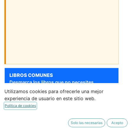
LIBROS COMUNES
Desmarca los libros que no necesites.
Utilizamos cookies para ofrecerle una mejor
Sigue bajando para ver más libros
experiencia de usuario en este sitio web.
[9788469829844] 3 AÑOS
- GRAFOMOTRICIDAD
Política de cookies
MONSTRUOSA 1
ANAYA
·
Cuaderno de Trabajo
Solo las necesarias
Acepto
12,40 €
10,54 €