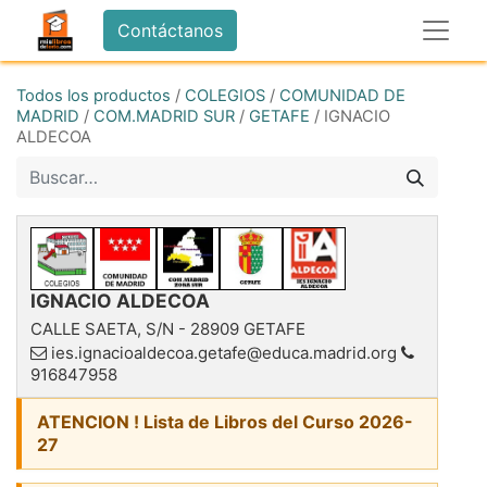
Contáctanos
Todos los productos
/
COLEGIOS
/
COMUNIDAD DE
MADRID
/
COM.MADRID SUR
/
GETAFE
/
IGNACIO
ALDECOA
IGNACIO ALDECOA
CALLE SAETA, S/N
-
28909
GETAFE
ies.ignacioaldecoa.getafe@educa.madrid.org
916847958
ATENCION ! Lista de Libros del Curso 2026-
27