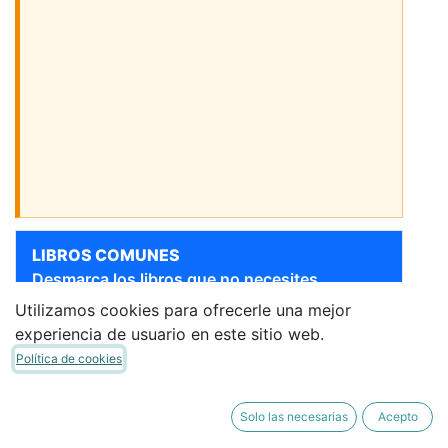
LIBROS COMUNES
Desmarca los libros que no necesites.
Utilizamos cookies para ofrecerle una mejor
[9788414055656] 4 AÑOS
Sigue bajando para ver más libros
experiencia de usuario en este sitio web.
- LA LECTO - NIVEL 2 CUAD
Política de cookies
4 PAUTA MAYUSC + LIBRO
LECTURA
EDELVIVES
·
Cuaderno de
Solo las necesarias
Acepto
Trabajo