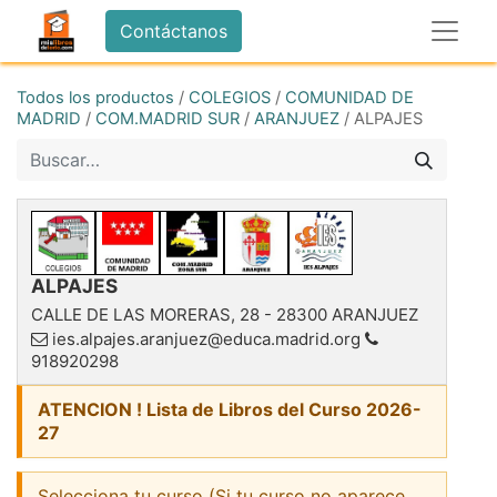
Contáctanos
Todos los productos
/
COLEGIOS
/
COMUNIDAD DE
MADRID
/
COM.MADRID SUR
/
ARANJUEZ
/
ALPAJES
ALPAJES
CALLE DE LAS MORERAS, 28
-
28300
ARANJUEZ
ies.alpajes.aranjuez@educa.madrid.org
918920298
ATENCION ! Lista de Libros del Curso 2026-
27
Selecciona tu curso (Si tu curso no aparece,