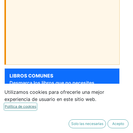
LIBROS COMUNES
Desmarca los libros que no necesites.
Utilizamos cookies para ofrecerle una mejor
Sigue bajando para ver más libros
experiencia de usuario en este sitio web.
[9788421864036] EL
Política de cookies
ANUNCIO A MARIA
CASALS
·
Libro de Lectura
Solo las necesarias
Acepto
3,80 €
3,23 €