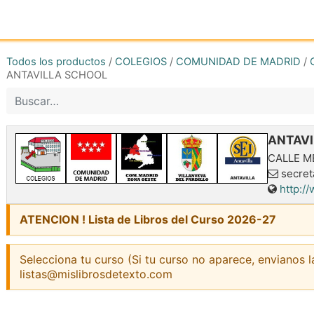
Inicio
Tienda online
Reg
Todos los productos
/
COLEGIOS
/
COMUNIDAD DE MADRID
/
ANTAVILLA SCHOOL
ANTAV
CALLE 
secret
http:/
ATENCION ! Lista de Libros del Curso 2026-27
Selecciona tu curso (Si tu curso no aparece, envianos l
listas@mislibrosdetexto.com