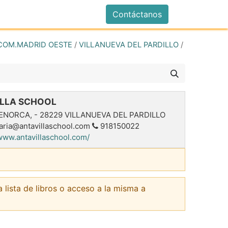
istrarse
Contáctanos
COM.MADRID OESTE
/
VILLANUEVA DEL PARDILLO
/
ILLA SCHOOL
MENORCA,
-
28229
VILLANUEVA DEL PARDILLO
aria@antavillaschool.com
918150022
/www.antavillaschool.com/
a lista de libros o acceso a la misma a