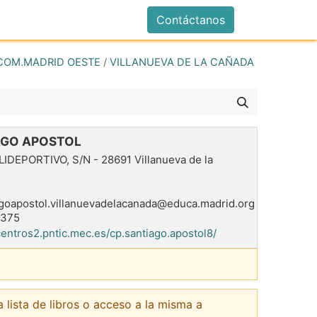
istrarse
Contáctanos
COM.MADRID OESTE
/
VILLANUEVA DE LA CAÑADA
AGO APOSTOL
LIDEPORTIVO, S/N
-
28691
Villanueva de la
agoapostol.villanuevadelacanada@educa.madrid.org
5375
/centros2.pntic.mec.es/cp.santiago.apostol8/
a lista de libros o acceso a la misma a