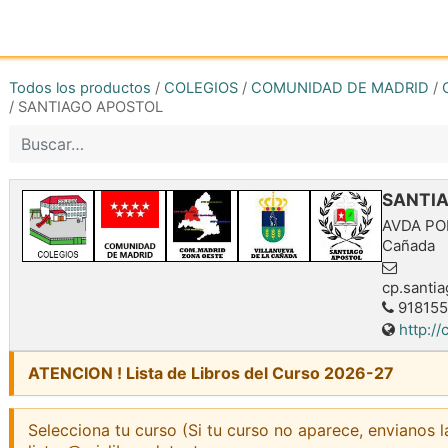
Inicio
Tienda online
Reg
Todos los productos
/
COLEGIOS
/
COMUNIDAD DE MADRID
/
/
SANTIAGO APOSTOL
SANTI
AVDA PO
Cañada
cp.santi
91815
http:/
ATENCION ! Lista de Libros del Curso 2026-27
Selecciona tu curso (Si tu curso no aparece, envianos l