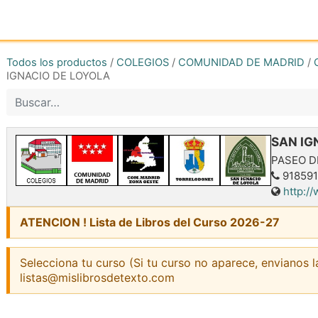
Inicio
Tienda online
Reg
Todos los productos
/
COLEGIOS
/
COMUNIDAD DE MADRID
/
IGNACIO DE LOYOLA
SAN IG
PASEO D
918591
http:/
ATENCION ! Lista de Libros del Curso 2026-27
Selecciona tu curso (Si tu curso no aparece, envianos l
listas@mislibrosdetexto.com