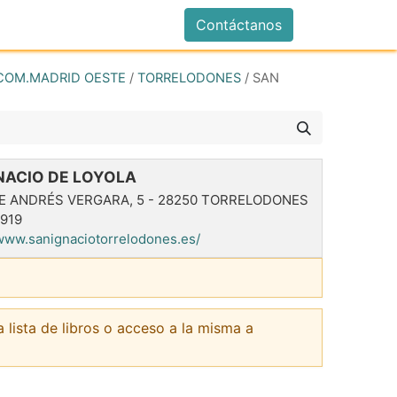
istrarse
Contáctanos
COM.MADRID OESTE
/
TORRELODONES
/
SAN
NACIO DE LOYOLA
E ANDRÉS VERGARA, 5
-
28250
TORRELODONES
919
/www.sanignaciotorrelodones.es/
a lista de libros o acceso a la misma a