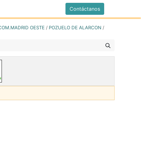
istrarse
Contáctanos
COM.MADRID OESTE
/
POZUELO DE ALARCON
/