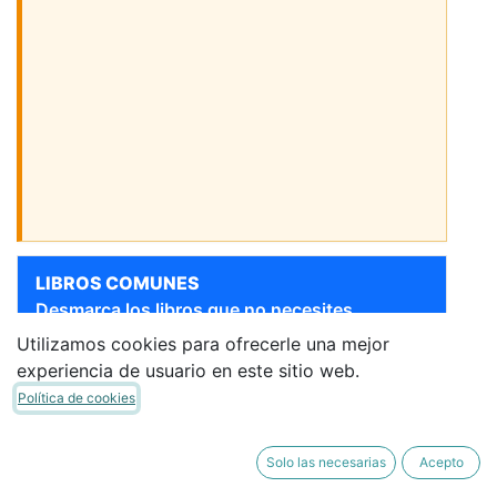
LIBROS COMUNES
Desmarca los libros que no necesites.
Utilizamos cookies para ofrecerle una mejor
Sigue bajando para ver más libros
experiencia de usuario en este sitio web.
[9788414044315] 3 AÑOS
Política de cookies
- MOMOI TRIM 1
EDELVIVES
·
Libro del Alumno
Solo las necesarias
Acepto
49,20 €
41,82 €