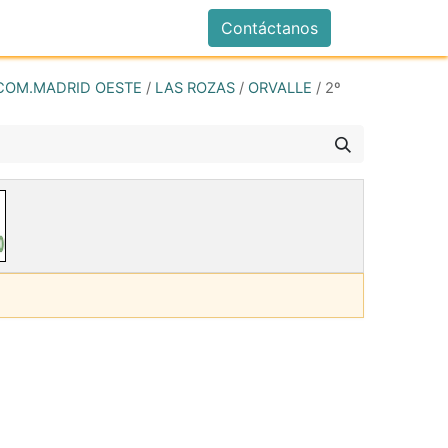
istrarse
Contáctanos
COM.MADRID OESTE
/
LAS ROZAS
/
ORVALLE
/
2º