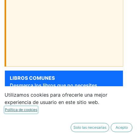
LIBROS COMUNES
Desmarca los libros que no necesites.
Utilizamos cookies para ofrecerle una mejor
[9788469877173] 4 AÑOS -
Sigue bajando para ver más libros
experiencia de usuario en este sitio web.
NIVEL II - HILANDO
Política de cookies
PALABRAS 2 -
HILVANANDO -
LECTOESCRITURA
Solo las necesarias
Acepto
ANAYA
·
Libro del Alumno