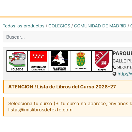
Inicio
Tienda online
Reg
Todos los productos
/
COLEGIOS
/
COMUNIDAD DE MADRID
/
PARQU
CALLE P
902010
http:/
ATENCION ! Lista de Libros del Curso 2026-27
Selecciona tu curso (Si tu curso no aparece, envianos l
listas@mislibrosdetexto.com