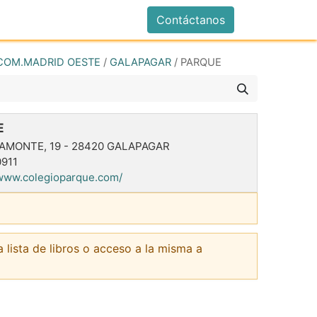
istrarse
Contáctanos
COM.MADRID OESTE
/
GALAPAGAR
/
PARQUE
E
IAMONTE, 19
-
28420
GALAPAGAR
911
/www.colegioparque.com/
a lista de libros o acceso a la misma a