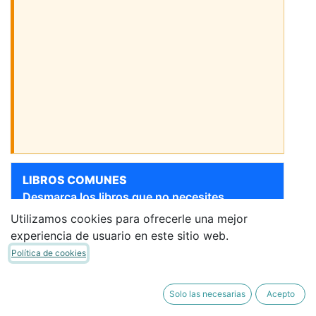
LIBROS COMUNES
Desmarca los libros que no necesites.
Utilizamos cookies para ofrecerle una mejor
[9788469877173] 4 AÑOS -
Sigue bajando para ver más libros
experiencia de usuario en este sitio web.
NIVEL II - HILANDO
Política de cookies
PALABRAS 2 -
HILVANANDO -
LECTOESCRITURA
Solo las necesarias
Acepto
ANAYA
·
Libro del Alumno