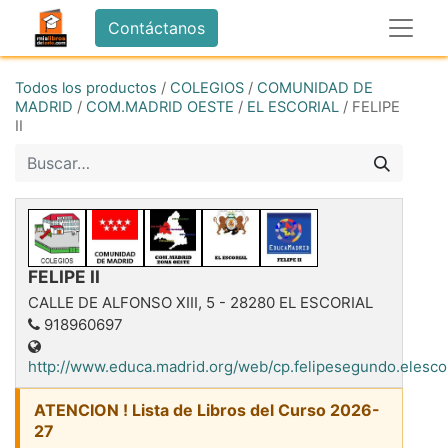
Contáctanos
Todos los productos
/
COLEGIOS
/
COMUNIDAD DE
MADRID
/
COM.MADRID OESTE
/
EL ESCORIAL
/
FELIPE
II
FELIPE II
CALLE DE ALFONSO XIII, 5
-
28280
EL ESCORIAL
918960697
http://www.educa.madrid.org/web/cp.felipesegundo.elescor
ATENCION ! Lista de Libros del Curso 2026-
27