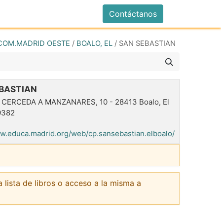
istrarse
Contáctanos
COM.MADRID OESTE
/
BOALO, EL
/
SAN SEBASTIAN
BASTIAN
 CERCEDA A MANZANARES, 10
-
28413
Boalo, El
9382
ww.educa.madrid.org/web/cp.sansebastian.elboalo/
a lista de libros o acceso a la misma a