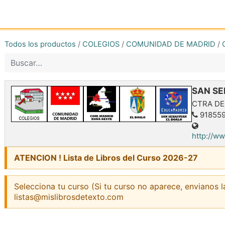
Inicio
Tienda online
Reg
Todos los productos
/
COLEGIOS
/
COMUNIDAD DE MADRID
/
SAN SE
CTRA DE
91855
http://w
ATENCION ! Lista de Libros del Curso 2026-27
Selecciona tu curso (Si tu curso no aparece, envianos l
listas@mislibrosdetexto.com