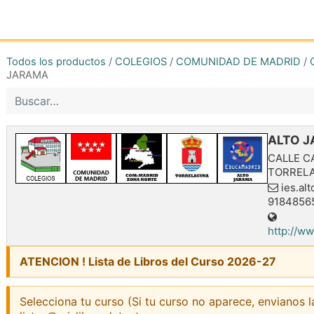
Inicio
Tienda online
Reg
Todos los productos
/
COLEGIOS
/
COMUNIDAD DE MADRID
/
JARAMA
ALTO 
CALLE C
TORREL
ies.al
9184856
http://w
ATENCION ! Lista de Libros del Curso 2026-27
Selecciona tu curso (Si tu curso no aparece, envianos l