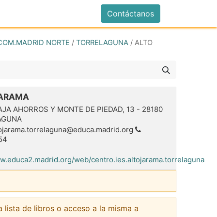
istrarse
Contáctanos
COM.MADRID NORTE
/
TORRELAGUNA
/
ALTO
JARAMA
AJA AHORROS Y MONTE DE PIEDAD, 13
-
28180
AGUNA
tojarama.torrelaguna@educa.madrid.org
54
ww.educa2.madrid.org/web/centro.ies.altojarama.torrelaguna
a lista de libros o acceso a la misma a