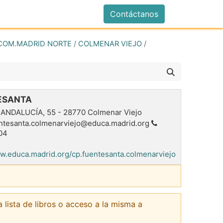
istrarse
Contáctanos
COM.MADRID NORTE
/
COLMENAR VIEJO
/
ESANTA
 ANDALUCÍA, 55
-
28770
Colmenar Viejo
ntesanta.colmenarviejo@educa.madrid.org
04
ww.educa.madrid.org/cp.fuentesanta.colmenarviejo
a lista de libros o acceso a la misma a