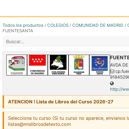
Inicio
Tienda online
Reg
Todos los productos
/
COLEGIOS
/
COMUNIDAD DE MADRID
/
FUENTESANTA
FUENT
AVDA DE
cp.fue
9184529
http://w
ATENCION ! Lista de Libros del Curso 2026-27
Selecciona tu curso (Si tu curso no aparece, envianos l
listas@mislibrosdetexto.com