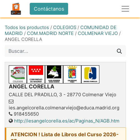
Contáctanos
Todos los productos
/
COLEGIOS
/
COMUNIDAD DE
MADRID
/
COM.MADRID NORTE
/
COLMENAR VIEJO
/
ANGEL CORELLA
ANGEL CORELLA
CALLE DEL PRADILLO, 3
-
28770
Colmenar Viejo
ies.angelcorella.colmenarviejo@educa.madrid.org
918455650
http://iesangelcorella.es/ac/Paginas_N/AGB.htm
ATENCION ! Lista de Libros del Curso 2026-