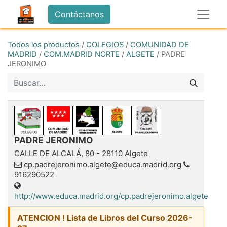
Contáctanos
Todos los productos
/
COLEGIOS
/
COMUNIDAD DE
MADRID
/
COM.MADRID NORTE
/
ALGETE
/
PADRE
JERONIMO
PADRE JERONIMO
CALLE DE ALCALÁ, 80
-
28110
Algete
cp.padrejeronimo.algete@educa.madrid.org
916290522
http://www.educa.madrid.org/cp.padrejeronimo.algete
ATENCION ! Lista de Libros del Curso 2026-