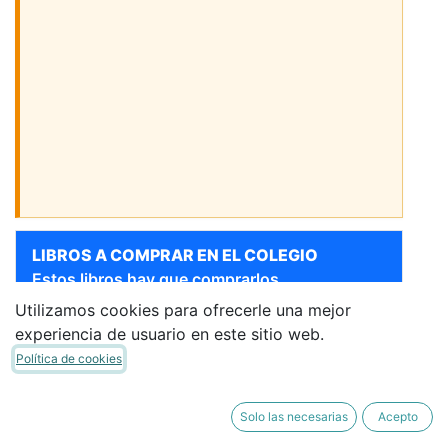
LIBROS A COMPRAR EN EL COLEGIO
Estos libros hay que comprarlos
obligatoriamente en el colegio.
Utilizamos cookies para ofrecerle una mejor
Sigue bajando para ver más libros
experiencia de usuario en este sitio web.
Política de cookies
LIBROS COMUNES
Desmarca los libros que no necesites.
Solo las necesarias
Acepto