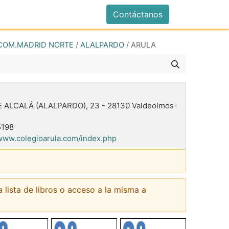
istrarse
Contáctanos
COM.MADRID NORTE
/
ALALPARDO
/
ARULA
E ALCALÁ (ALALPARDO), 23
-
28130
Valdeolmos-
o
5198
/www.colegioarula.com/index.php
a lista de libros o acceso a la misma a