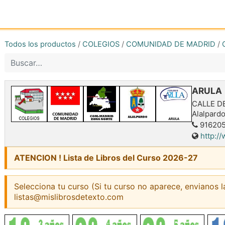
Inicio
Tienda online
Reg
Todos los productos
/
COLEGIOS
/
COMUNIDAD DE MADRID
/
ARULA
CALLE D
Alalpard
91620
http:/
ATENCION ! Lista de Libros del Curso 2026-27
Selecciona tu curso (Si tu curso no aparece, envianos l
listas@mislibrosdetexto.com