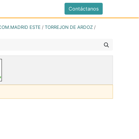
istrarse
Contáctanos
COM.MADRID ESTE
/
TORREJON DE ARDOZ
/