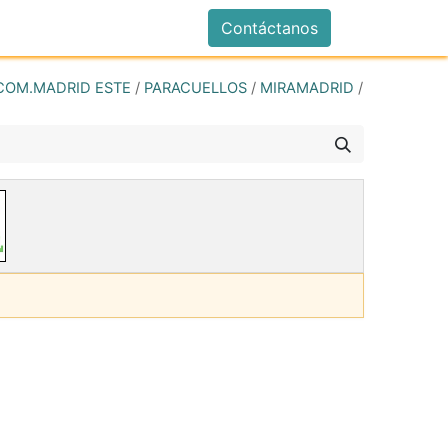
istrarse
Contáctanos
COM.MADRID ESTE
/
PARACUELLOS
/
MIRAMADRID
/