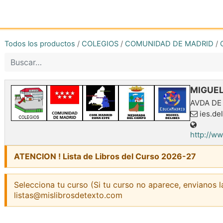
Inicio
Tienda online
Reg
Todos los productos
/
COLEGIOS
/
COMUNIDAD DE MADRID
/
MIGUEL
AVDA DE
ies.de
http://w
ATENCION ! Lista de Libros del Curso 2026-27
Selecciona tu curso (Si tu curso no aparece, envianos l
listas@mislibrosdetexto.com