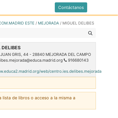
istrarse
Contáctanos
COM.MADRID ESTE
/
MEJORADA
/
MIGUEL DELIBES
 DELIBES
 JUAN GRIS, 44
-
28840
MEJORADA DEL CAMPO
libes.mejorada@educa.madrid.org
916680143
ww.educa2.madrid.org/web/centro.ies.delibes.mejorada
a lista de libros o acceso a la misma a