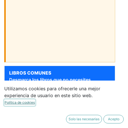
LIBROS COMUNES
Desmarca los libros que no necesites.
Utilizamos cookies para ofrecerle una mejor
[9788420588445] TINY
Sigue bajando para ver más libros
experiencia de usuario en este sitio web.
BIG THINGS (BLUE) 2
Política de cookies
ACTIVITY BOOK (SPAIN)
PEARSON
·
Cuaderno de
Trabajo
Solo las necesarias
Acepto
19,14 €