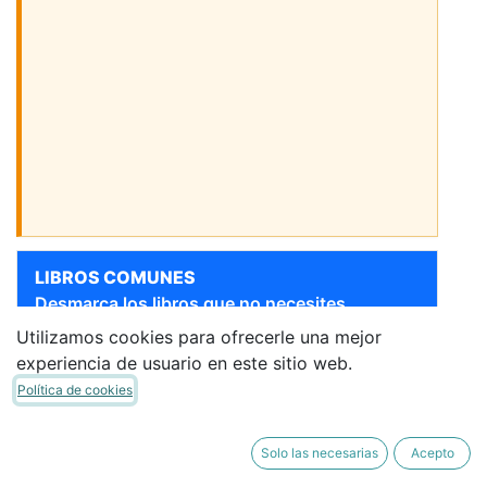
LIBROS COMUNES
Desmarca los libros que no necesites.
Utilizamos cookies para ofrecerle una mejor
Sigue bajando para ver más libros
experiencia de usuario en este sitio web.
[9788467815887]
MATEMATICAS 1 EI 12 QUE
Política de cookies
IDEA ANAMAT09E
ANAYA
·
Cuadernillo
Solo las necesarias
Acepto
15,25 €
12,96 €