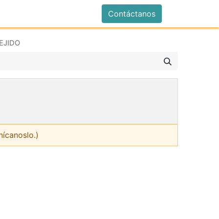
istrarse
Contáctanos
 EJIDO
nícanoslo.)