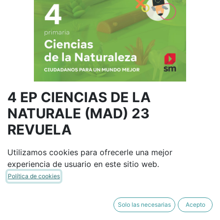
4 EP CIENCIAS DE LA
NATURALE (MAD) 23
REVUELA
SM
9788498560831
(8498560837)
Utilizamos cookies para ofrecerle una mejor
(0 reseña)
experiencia de usuario en este sitio web.
36,07
€
42,44
€
Política de cookies
IVA Incluido
Solo las necesarias
Acepto