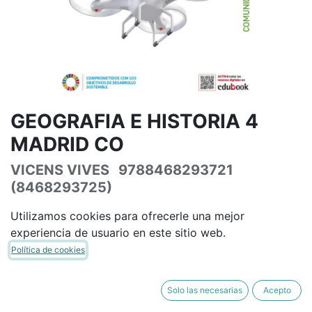
GEOGRAFIA E HISTORIA 4
MADRID CO
VICENS VIVES
9788468293721
(8468293725)
(0 reseña)
Utilizamos cookies para ofrecerle una mejor
46,69
€
54,93
€
IVA Incluido
experiencia de usuario en este sitio web.
Política de cookies
Solo las necesarias
Acepto
AÑADIR A LA CESTA
COMPRAR AHORA