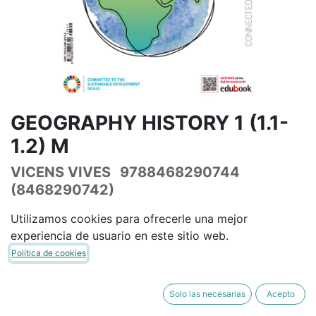
GEOGRAPHY HISTORY 1 (1.1-
1.2) M
VICENS VIVES
9788468290744
(8468290742)
(0 reseña)
Utilizamos cookies para ofrecerle una mejor
54,53
€
64,15
€
IVA Incluido
experiencia de usuario en este sitio web.
Política de cookies
Solo las necesarias
Acepto
AÑADIR A LA CESTA
COMPRAR AHORA