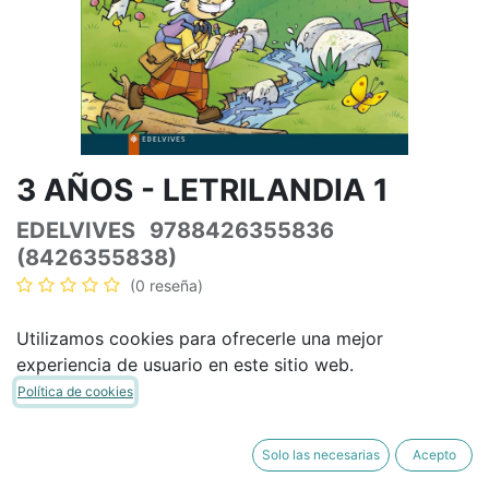
3 AÑOS - LETRILANDIA 1
EDELVIVES
9788426355836
(8426355838)
(0 reseña)
31,13
€
36,62
€
IVA Incluido
Utilizamos cookies para ofrecerle una mejor
experiencia de usuario en este sitio web.
Política de cookies
AÑADIR A LA CESTA
COMPRAR AHORA
Solo las necesarias
Acepto
Añadir a lista de deseos