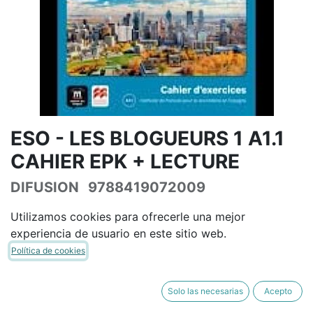
ESO - LES BLOGUEURS 1 A1.1
CAHIER EPK + LECTURE
DIFUSION
9788419072009
(8419072001)
Utilizamos cookies para ofrecerle una mejor
(0 reseña)
experiencia de usuario en este sitio web.
27,16
€
31,95
€
IVA Incluido
Política de cookies
Solo las necesarias
Acepto