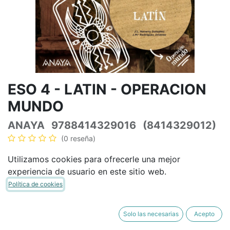
ESO 4 - LATIN - OPERACION
MUNDO
ANAYA
9788414329016
(8414329012)
(0 reseña)
46,56
€
54,78
€
IVA Incluido
Utilizamos cookies para ofrecerle una mejor
experiencia de usuario en este sitio web.
Política de cookies
AÑADIR A LA CESTA
COMPRAR AHORA
Solo las necesarias
Acepto