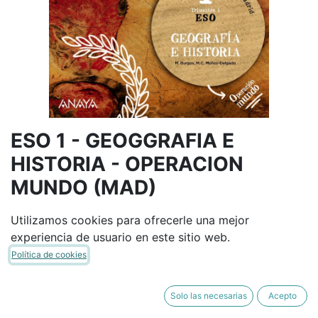
ESO 1 - GEOGGRAFIA E
HISTORIA - OPERACION
MUNDO (MAD)
ANAYA
9788414308226
(8414308228)
Utilizamos cookies para ofrecerle una mejor
(0 reseña)
experiencia de usuario en este sitio web.
47,46
€
55,84
€
Política de cookies
IVA Incluido
Solo las necesarias
Acepto