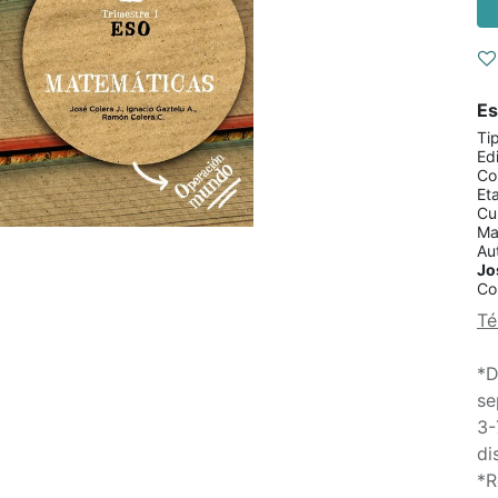
Es
Ti
Edi
Co
Et
Cu
Ma
Au
Jo
Co
Té
*D
se
3-
di
*R