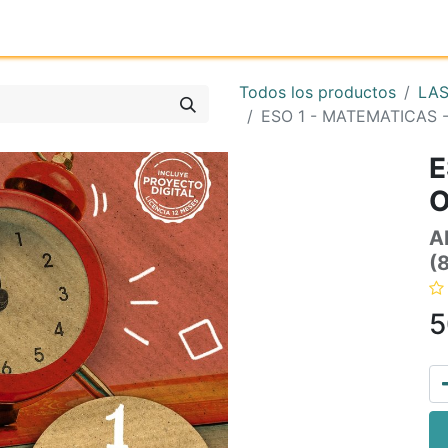
Inicio
Tienda online
Reg
Todos los productos
LAS
ESO 1 - MATEMATICAS
E
O
A
(
5