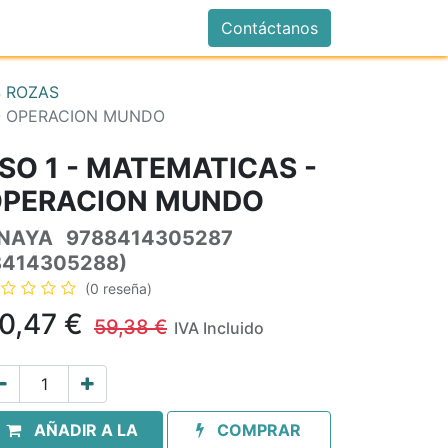
istrarse
Contáctanos
 ROZAS
 - OPERACION MUNDO
SO 1 - MATEMATICAS -
PERACION MUNDO
NAYA
9788414305287
8414305288)
(0 reseña)
0,47
€
59,38
€
IVA Incluido
AÑADIR A LA
COMPRAR