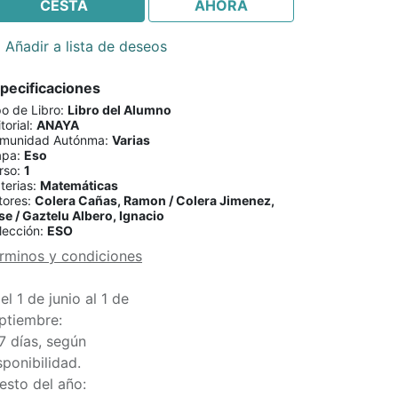
CESTA
AHORA
Añadir a lista de deseos
pecificaciones
po de Libro
:
Libro del Alumno
torial
:
ANAYA
munidad Autónma
:
Varias
apa
:
Eso
rso
:
1
terias
:
Matemáticas
tores
:
Colera Cañas, Ramon / Colera Jimenez,
se / Gaztelu Albero, Ignacio
lección
:
ESO
rminos y condiciones
el 1 de junio al 1 de
ptiembre:
7 días, según
sponibilidad.
esto del año: