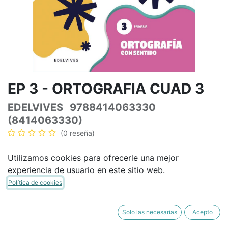
EP 3 - ORTOGRAFIA CUAD 3
EDELVIVES
9788414063330
(8414063330)
(0 reseña)
15,58
€
18,33
€
IVA Incluido
Utilizamos cookies para ofrecerle una mejor
experiencia de usuario en este sitio web.
Política de cookies
AÑADIR A LA CESTA
COMPRAR AHORA
Solo las necesarias
Acepto
Añadir a lista de deseos