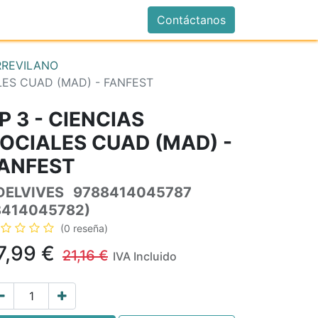
istrarse
Contáctanos
RREVILANO
ALES CUAD (MAD) - FANFEST
P 3 - CIENCIAS
OCIALES CUAD (MAD) -
ANFEST
DELVIVES
9788414045787
8414045782)
(0 reseña)
7,99
€
21,16
€
IVA Incluido