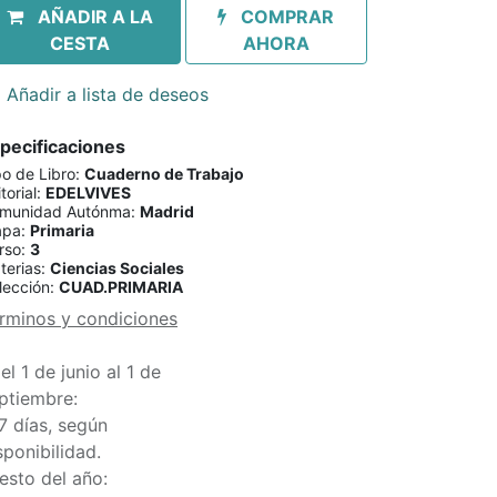
AÑADIR A LA
COMPRAR
CESTA
AHORA
Añadir a lista de deseos
pecificaciones
po de Libro
:
Cuaderno de Trabajo
torial
:
EDELVIVES
munidad Autónma
:
Madrid
apa
:
Primaria
rso
:
3
terias
:
Ciencias Sociales
lección
:
CUAD.PRIMARIA
rminos y condiciones
el 1 de junio al 1 de
ptiembre:
7 días, según
sponibilidad.
esto del año: