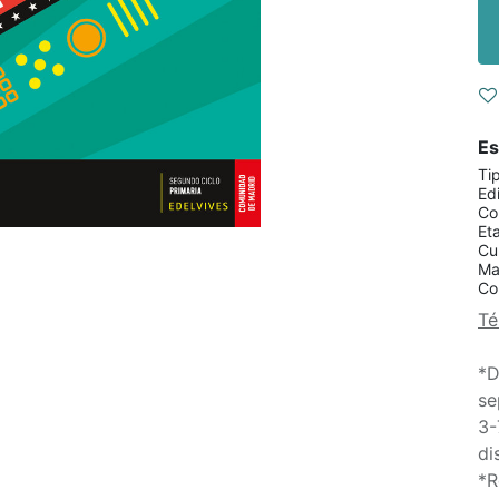
Es
Ti
Edi
Co
Et
Cu
Ma
Co
Té
*D
se
3-
di
*R