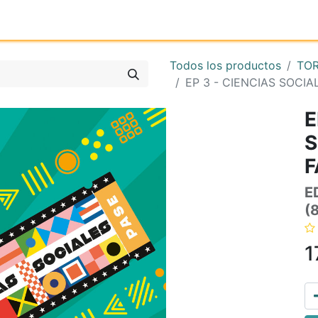
Inicio
Tienda online
Reg
Todos los productos
TO
EP 3 - CIENCIAS SOCI
E
S
F
E
(
1