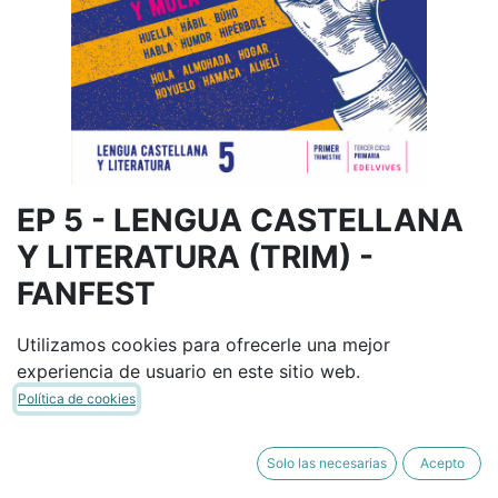
EP 5 - LENGUA CASTELLANA
Y LITERATURA (TRIM) -
FANFEST
EDELVIVES
9788414037867
Utilizamos cookies para ofrecerle una mejor
(8414037860)
experiencia de usuario en este sitio web.
(0 reseña)
Política de cookies
49,64
€
58,40
€
IVA Incluido
Solo las necesarias
Acepto