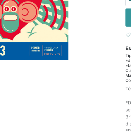
Es
Ti
Edi
Et
Cu
Ma
Co
Té
*D
se
3-
di
*R