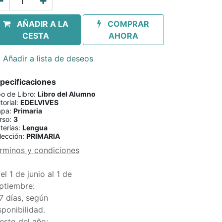
AÑADIR A LA
COMPRAR
CESTA
AHORA
Añadir a lista de deseos
pecificaciones
po de Libro
:
Libro del Alumno
torial
:
EDELVIVES
apa
:
Primaria
rso
:
3
terias
:
Lengua
lección
:
PRIMARIA
rminos y condiciones
el 1 de junio al 1 de
ptiembre:
7 días, según
sponibilidad.
esto del año: