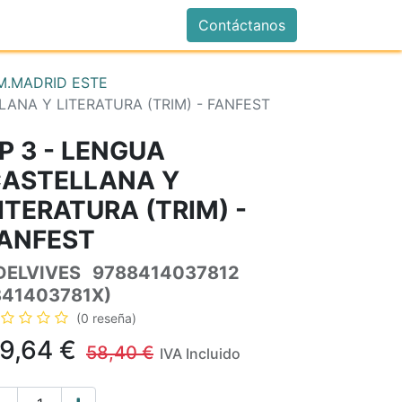
istrarse
Contáctanos
.MADRID ESTE
LANA Y LITERATURA (TRIM) - FANFEST
P 3 - LENGUA
ASTELLANA Y
ITERATURA (TRIM) -
ANFEST
DELVIVES
9788414037812
841403781X)
(0 reseña)
9,64
€
58,40
€
IVA Incluido