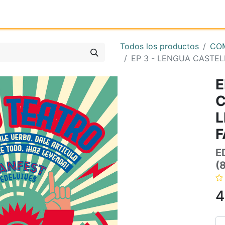
Inicio
Tienda online
Reg
Todos los productos
COM
EP 3 - LENGUA CASTEL
E
C
L
F
E
(
4