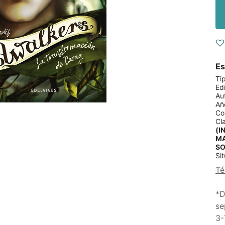
Es
Ti
Edi
Au
Añ
Co
Cla
(I
MA
SO
Sit
Té
*D
se
3-