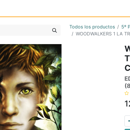
Inicio
Tienda online
Reg
Todos los productos
5º 
WOODWALKERS 1 LA T
W
T
E
(
1