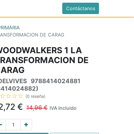
istrarse
Contáctanos
PRIMARIA
RANSFORMACION DE CARAG
OODWALKERS 1 LA
RANSFORMACION DE
CARAG
DELVIVES
9788414024881
8414024882)
(0 reseña)
2,72
€
14,96
€
IVA Incluido