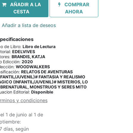
AÑADIR A LA
COMPRAR
CESTA
AHORA
Añadir a lista de deseos
pecificaciones
po de Libro
:
Libro de Lectura
torial
:
EDELVIVES
tores
:
BRANDIS, KATJA
o Edicción
:
2020
lección
:
WOODWALKERS
sificación
:
RELATOS DE AVENTURAS
NFANTIL/JUVENIL)# FANTASIA Y REALISMO
GICO (INFANTIL/JUVENIL)# MISTERIOS, LO
BRENATURAL, MONSTRUOS Y SERES MITO
uacion Editorial
:
Disponible
rminos y condiciones
el 1 de junio al 1 de
ptiembre:
7 días, según