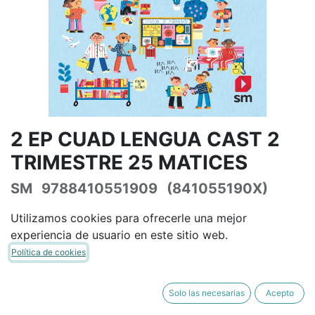
2 EP CUAD LENGUA CAST 2
TRIMESTRE 25 MATICES
SM
9788410551909
(841055190X)
(0 reseña)
Utilizamos cookies para ofrecerle una mejor
13,91
€
16,36
€
IVA Incluido
experiencia de usuario en este sitio web.
Política de cookies
Solo las necesarias
Acepto
AÑADIR A LA CESTA
COMPRAR AHORA