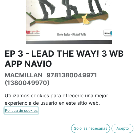
EP 3 - LEAD THE WAY! 3 WB
APP NAVIO
MACMILLAN
9781380049971
(1380049970)
(0 reseña)
Utilizamos cookies para ofrecerle una mejor
32,79
€
38,58
€
IVA Incluido
experiencia de usuario en este sitio web.
Política de cookies
Solo las necesarias
Acepto
AÑADIR A LA CESTA
COMPRAR AHORA