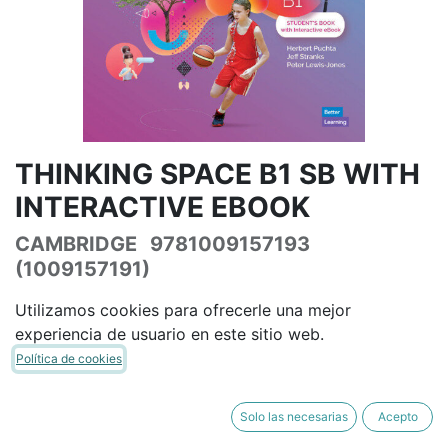
THINKING SPACE B1 SB WITH
INTERACTIVE EBOOK
CAMBRIDGE
9781009157193
(1009157191)
(0 reseña)
Utilizamos cookies para ofrecerle una mejor
39,51
€
46,48
€
IVA Incluido
experiencia de usuario en este sitio web.
Política de cookies
Solo las necesarias
Acepto
AÑADIR A LA CESTA
COMPRAR AHORA