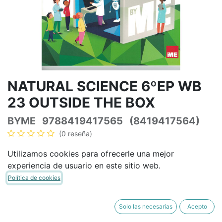
NATURAL SCIENCE 6ºEP WB
23 OUTSIDE THE BOX
BYME
9788419417565
(8419417564)
(0 reseña)
19,29
€
22,69
€
IVA Incluido
Utilizamos cookies para ofrecerle una mejor
experiencia de usuario en este sitio web.
Política de cookies
AÑADIR A LA CESTA
COMPRAR AHORA
Solo las necesarias
Acepto