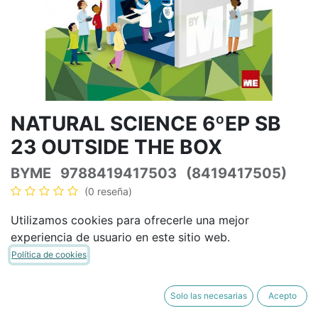
NATURAL SCIENCE 6ºEP SB
23 OUTSIDE THE BOX
BYME
9788419417503
(8419417505)
(0 reseña)
36,77
€
43,26
€
IVA Incluido
Utilizamos cookies para ofrecerle una mejor
experiencia de usuario en este sitio web.
Política de cookies
AÑADIR A LA CESTA
COMPRAR AHORA
Solo las necesarias
Acepto