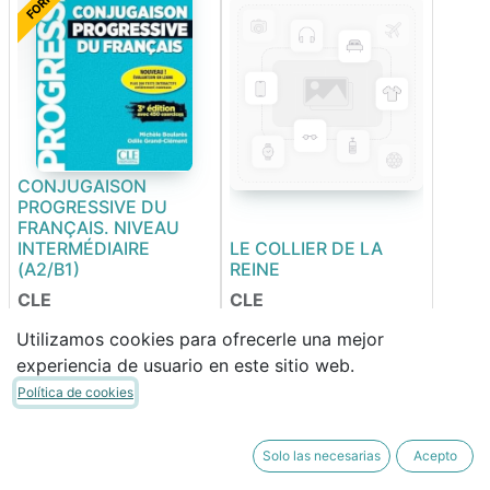
CONJUGAISON
PROGRESSIVE DU
FRANÇAIS. NIVEAU
INTERMÉDIAIRE
LE COLLIER DE LA
(A2/B1)
REINE
CLE
CLE
9782090398441
9782090359206
Utilizamos cookies para ofrecerle una mejor
experiencia de usuario en este sitio web.
28,35
€
6,75
€
Política de cookies
24,10
€
5,74
€
Solo las necesarias
Acepto