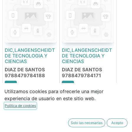
DIC,LANGENSCHEIDT
DIC,LANGENSCHEIDT
DE TECNOLOGIA Y
DE TECNOLOGIA Y
CIENCIAS
CIENCIAS
DIAZ DE SANTOS
DIAZ DE SANTOS
9788479784188
9788479784171
Utilizamos cookies para ofrecerle una mejor
160,80
€
160,80
€
experiencia de usuario en este sitio web.
136,68
€
136,68
€
Política de cookies
Solo las necesarias
Acepto