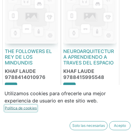
THE FOLLOWERS EL
NEUROARQUITECTUR
REY DE LOS
A APRENDIENDO A
MINDUNDIS
TRAVES DEL ESPACIO
KHAF LAUDE
KHAF LAUDE
9788414010976
9788415995548
Utilizamos cookies para ofrecerle una mejor
14,75
€
27,20
€
experiencia de usuario en este sitio web.
12,54
€
23,12
€
Política de cookies
Solo las necesarias
Acepto