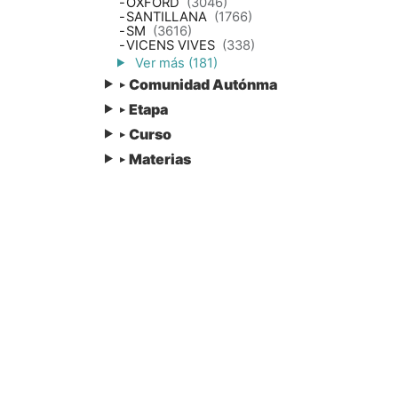
-
OXFORD
(3046)
-
SANTILLANA
(1766)
-
SM
(3616)
-
VICENS VIVES
(338)
Ver más (181)
Comunidad Autónma
▸
Etapa
▸
Curso
▸
Materias
▸